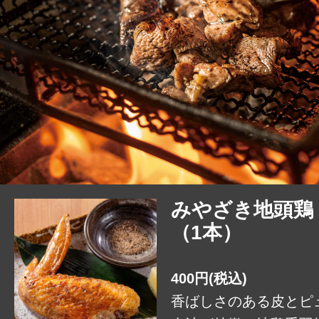
みやざき地頭鶏
（1本）
400円(税込)
香ばしさのある皮とピ