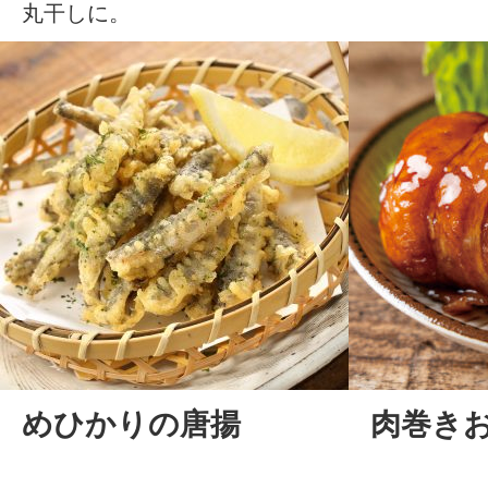
丸干しに。
めひかりの唐揚
肉巻き