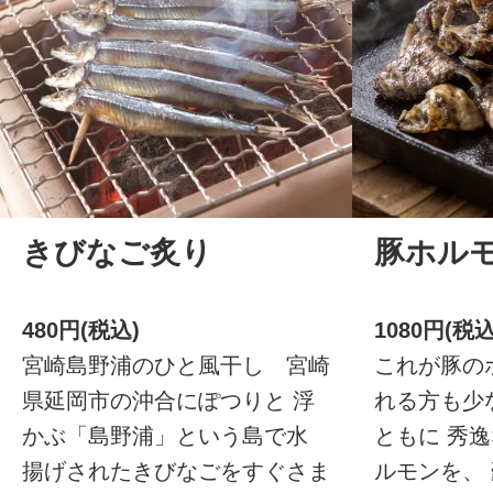
きびなご炙り
豚ホル
480円(税込)
1080円(税込
宮崎島野浦のひと風干し 宮崎
これが豚の
県延岡市の沖合にぽつりと 浮
れる方も少
かぶ「島野浦」という島で水
ともに 秀
揚げされたきびなごをすぐさま
ルモンを、