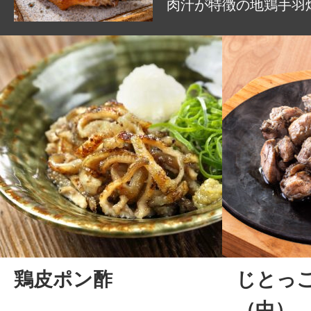
肉汁が特徴の地鶏手羽
鶏皮ポン酢
じとっ
（中）