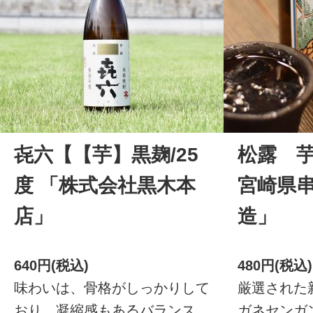
㐂六【【芋】黒麹/25
松露 芋
度 「株式会社黒木本
宮崎県
店」
造」
640円(税込)
480円(税込)
味わいは、骨格がしっかりして
厳選された
おり、凝縮感もあるバランス
ガネセンガ