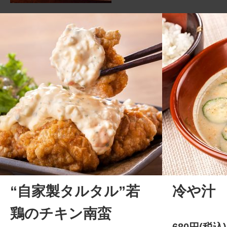
“自家製タルタル”若
冷や汁
鶏のチキン南蛮
680円(税込)