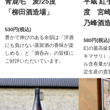
青鹿毛 麦/25度
平蔵 紅
「柳田酒造場」
度 宮
乃峰酒
530円(税込)
豊かで伸びのある余韻は「洋酒
580円(税込)
にも負けない蒸留酒の香味が楽
幻の最高級
しめる」と「酒呑み」の皆様に
キマサリ）
ご好評いただいています。
ル含有量が
定生産の貴