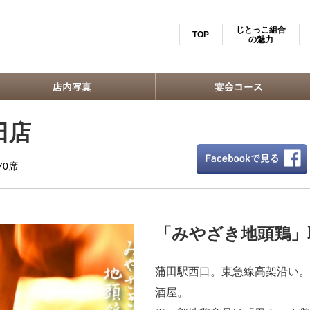
じとっこ組合
TOP
の魅力
田店
0席
「みやざき地頭鶏」
蒲田駅西口。東急線高架沿い。
酒屋。