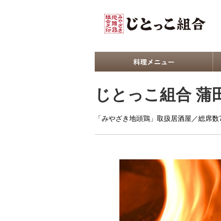
じとっこ組合 蒲
「みやざき地頭鶏」取扱居酒屋／総席数7